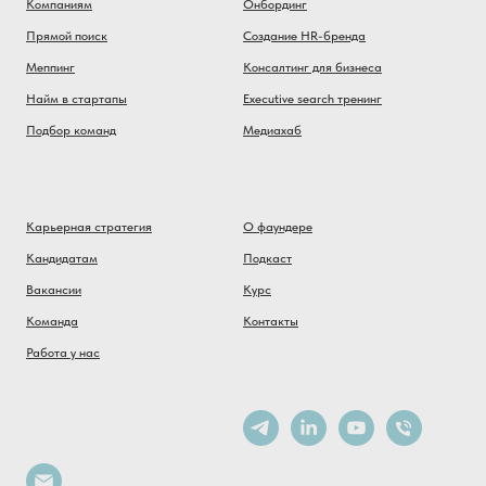
Компаниям
Онбординг
Прямой поиск
Создание HR-бренда
Меппинг
Консалтинг для бизнеса
Найм в стартапы
Executive search тренинг
Подбор команд
Медиахаб
Карьерная стратегия
О фаундере
Кандидатам
Подкаст
Вакансии
Курс
Команда
Контакты
Работа у нас