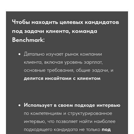
Подкаст «Proдумано
директорами» с Екатериной
Бахаревой
Чтобы находить целевых кандидатов
под задачи клиента, команда
В 2024 Екатерина
запустила
Benchmark:
свой подкаст
. На нем лучшие
топ-менеджеры из разных
Детально изучает рынок компании
индустрий, компаний и с
клиента, включая уровень зарплат,
разным опытом говорят о
основные требования, общие задачи, и
бизнес-кейсах, управлении
делится инсайтами с клиентом
командами и карьерном пути.
Смотрите наши выпуски.
Использует в своем подходе интервью
по компетенциям и структурированное
интервью, что позволяет найти наиболее
подходящего кандидата не только
под