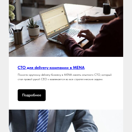
не тратя на это 1,5-2 часа
своего времени.
СTO для delivery-компании в MENA
Помогли крупному delivery-бизнесу в MENA нанять опытного CTO, который
стал правой рукой СЕО и вовлекается во все стратегические задачи.
Подробнее