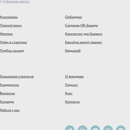
и
Публичная оферта
Компаниям
Онбординг
Прямой поиск
Создание HR-бренда
Меппинг
Консалтинг для бизнеса
Найм в стартапы
Executive search тренинг
Подбор команд
Медиахаб
Карьерная стратегия
О фаундере
Кандидатам
Подкаст
Вакансии
Курс
Команда
Контакты
Работа у нас