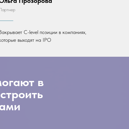
Ольга Прозорова
Партнер
Закрывает C-level позиции в компаниях,
которые выходят на IPO
могают в
 строить
гами