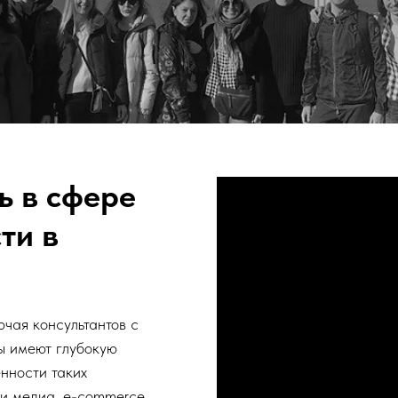
ь в сфере
сти в
чая консультантов с
ы имеют глубокую
нности таких
 и медиа, e-commerce,