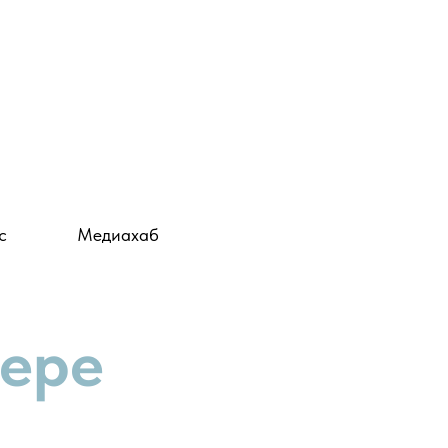
с
Медиахаб
фере