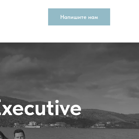
Напишите нам
xecutive