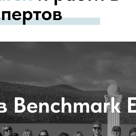
спертов
в Benchmark E