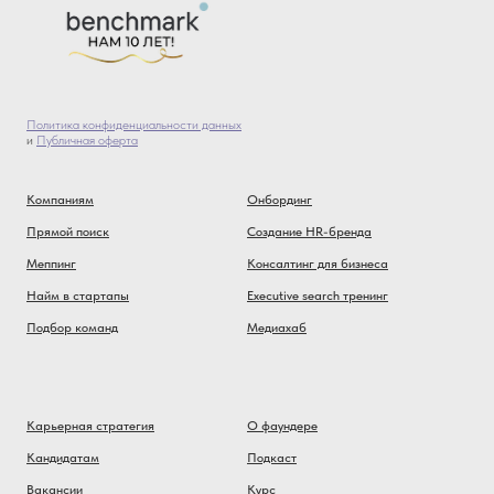
Политика конфиденциальности данных
и
Публичная оферта
Компаниям
Онбординг
Прямой поиск
Создание HR-бренда
Меппинг
Консалтинг для бизнеса
Найм в стартапы
Executive search тренинг
Подбор команд
Медиахаб
Карьерная стратегия
О фаундере
Кандидатам
Подкаст
Вакансии
Курс