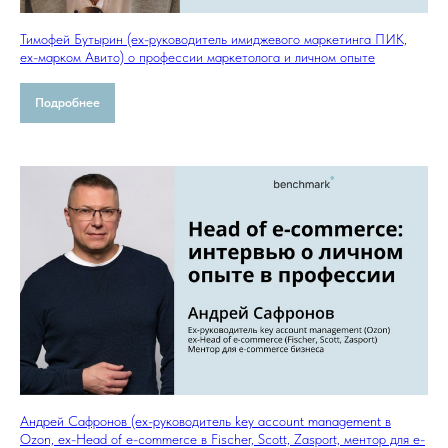
Тимофей Бутырин (ex-руководитель имиджевого маркетинга ПИК,
ex-марком Авито) о профессии маркетолога и личном опыте
Подробнее
Андрей Сафронов (ex-руководитель key account management в
Ozon, ex-Head of e-commerce в Fischer, Scott, Zasport, ментор для e-